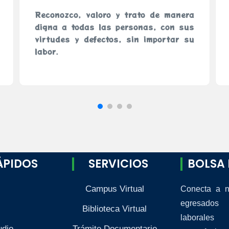
Reconozco, valoro y trato de manera
digna a todas las personas, con sus
virtudes y defectos, sin importar su
labor.
ÁPIDOS
SERVICIOS
BOLSA 
Campus Virtual
Conecta a n
egresados 
Biblioteca Virtual
laboral
udio
Trámite Documentario