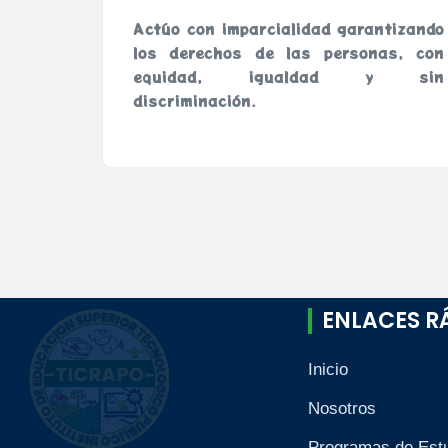
 o más
Actúo con imparcialidad garantizando
a forma
los derechos de las personas, con
ooperan
equidad, igualdad y sin
e es la
discriminación.
ENLACES R
Inicio
Nosotros
Programas de Est