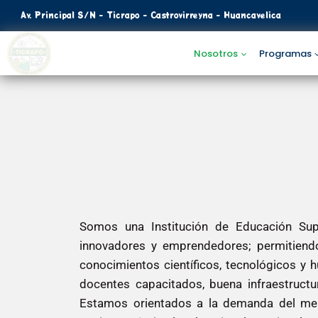
Av. Principal S/N - Ticrapo - Castrovirreyna - Huancavelica
INSTITUTO DE EDUCACION SUPERIOR
Nosotros
Programas
TECNOLOGICO PUBLICO TICRAPO
MISIÓN
Somos una Institución de Educación Supe
innovadores y emprendedores; permitiendo
conocimientos científicos, tecnológicos y
docentes capacitados, buena infraestructur
Estamos orientados a la demanda del merc