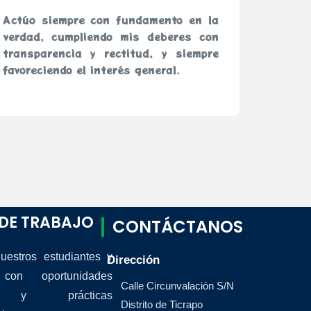
Actúo siempre con fundamento en la
Promu
verdad, cumpliendo mis deberes con
person
transparencia y rectitud, y siempre
determ
favoreciendo el interés general.
para l
ejecuci
DE TRABAJO
CONTÁCTANOS
uestros estudiantes y
Dirección
con oportunidades
Calle Circunvalación S/N
es y prácticas
Distrito de Ticrapo